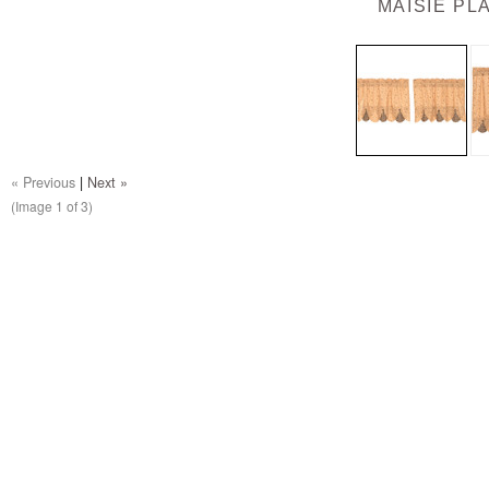
MAISIE PLA
« Previous
|
Next »
(Image
1
of 3)