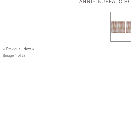
ANNIE BUFFALO P
« Previous
|
Next »
(Image
1
of 2)